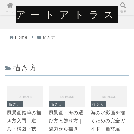
アートアトラス
アートアトラス
ホーム
検索
Home
描き方
描き方
描き方
描き方
描き方
風景画鉛筆の描
風景画・海の選
海の水彩画を描
き方入門｜道
び方と飾り方｜
くための完全ガ
具・構図・技法
魅力から描き方
イド｜画材選び