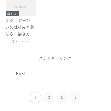
描き方
空グラデーショ
ンの仕組みと美
しさ｜描き方・
素材活用まで解
2026.04.17
説
スポンサーリンク
Next
1
2
3
次
へ