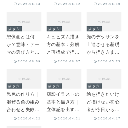
を段階的に解説
まで解説
から技法まで
2026.06.13
2026.06.12
2026.06.10
描き方
描き方
描き方
想像画とは何
キュビズム描き
顔のデッサンを
か？意味・テー
方の基本：分解
上達させる基礎
マの選び方と描
と再構成で描く
から描き方まで
き方を解説
手順を解説
徹底解説
2026.06.09
2026.06.07
2026.05.25
描き方
描き方
描き方
黒色の作り方｜
顔影イラストの
絵を描きたいけ
混ぜる色の組み
基本と描き方｜
ど描けない初心
合わせと失敗し
立体感を出すコ
者が今日から始
ないコツ
ツを解説
める練習法
2026.04.22
2026.04.21
2026.04.17