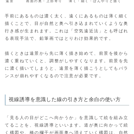
遠景
画面の奥・上部寄り
薄く・細く・ぼんやりと描く
手前にあるものは濃く太く、遠くにあるものは薄く細く
描くことで、目が自然と奥へ引き込まれていくような奥
行き感が生まれます。これは「空気遠近法」とも呼ばれ
る表現手法で、鉛筆画ではとりわけ効果的です。
描くときは遠景から先に薄く描き始めて、前景を後から
濃く重ねていくと、調整がしやすくなります。前景を先
に濃く描いてしまうと、遠景を薄く描こうとしてもバラ
ンスが崩れやすくなるので注意が必要です。
視線誘導を意識した線の引き方と余白の使い方
「見る人の目がどこへ向かうか」を意識して絵を組み立
てることを、視線誘導といいます。道が奥に向かって続
く構図や、橋の欄干が画面奥へ消えていく構図は、自然