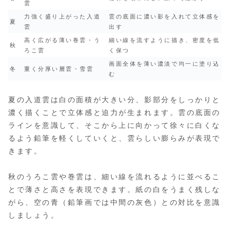
雲
力強く盛り上がった入道
雲の底面に濃い影を入れて立体感を
夏
雲
出す
高く広がる薄い巻雲・う
細い線を流すように描き、密度を低
秋
ろこ雲
く保つ
画面全体を薄い濃淡で均一に塗り込
冬
重く分厚い層雲・雪雲
む
夏の入道雲は白の面積が大きい分、影部分をしっかりと
濃く描くことで立体感と迫力が生まれます。雲の底面の
ラインを意識して、そこから上に向かって徐々に白くな
るよう鉛筆を軽くしていくと、雲らしい膨らみが表現で
きます。
秋のうろこ雲や巻雲は、細い線を流れるように並べるこ
とで薄さと高さを表現できます。紙の白をうまく残しな
がら、空の青（鉛筆画では中間の灰色）との対比を意識
しましょう。