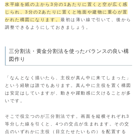
水平線を紙の上から3分の1あたりに置くと空が広く感
じられ、3分の2あたりに置くと地面や建物に重心が置
かれた構図になります。
最初は薄い線で引いて、後から
調整できるようにしておきましょう。
三分割法・黄金分割法を使ったバランスの良い構
図作り
「なんとなく描いたら、主役が真ん中に来てしまった」
という経験は誰でもあります。真ん中に主役を置く構図
は安定はしていますが、動きや躍動感に欠けることが多
いです。
そこで役立つのが三分割法です。画面を縦横それぞれ3
等分した線を引くと、4つの交点が生まれます。その交
点のいずれかに主役（目立たせたいもの）を配置する