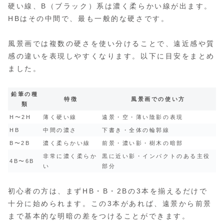
硬い線、B（ブラック）系は濃く柔らかい線が出ます。
HBはその中間で、最も一般的な硬さです。
風景画では複数の硬さを使い分けることで、遠近感や質
感の違いを表現しやすくなります。以下に目安をまとめ
ました。
鉛筆の種
特徴
風景画での使い方
類
H〜2H
薄く硬い線
遠景・空・薄い陰影の表現
HB
中間の濃さ
下書き・全体の輪郭線
B〜2B
濃く柔らかい線
前景・濃い影・樹木の暗部
非常に濃く柔らか
黒に近い影・インパクトのある主役
4B〜6B
い
部分
初心者の方は、まずHB・B・2Bの3本を揃えるだけで
十分に始められます。この3本があれば、遠景から前景
まで基本的な明暗の差をつけることができます。