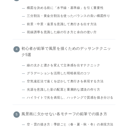
構図を決める前に「水平線・基準線」を引く重要性
三分割法・黄金分割法を使ったバランスの良い構図作り
前景・中景・遠景を意識して奥行きを出す方法
視線誘導を意識した線の引き方と余白の使い方
初心者が鉛筆で風景を描くためのデッサンテクニッ
ク5選
線の太さと濃さを変えて立体感を出すテクニック
グラデーションを活用した明暗表現のコツ
空気遠近法で遠くをぼかして奥行きを表現する方法
光源を意識した影の配置と重層的な濃淡の作り方
ハイライトで光を表現し、ハッチングで質感を描き分ける
風景画に欠かせない各モチーフの鉛筆での描き方
空・雲の描き方：季節ごと（春・夏・秋・冬）の表現方法