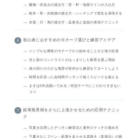
建物・街並みの描き方：窓・軒・地面ラインの入れ方
樹木・草・自然物の描き方：ハッチングで群生を表現する
水面・川・海の描き方：反射光と波紋の表現テクニック
初心者におすすめのモチーフ選びと練習アイデア
シンプルな構造のモチーフから始めることが上達の近道
光と影のコントラストがはっきりした風景を選ぶ理由
身の回りの小さな風景や室内から練習をスタートしよう
時間を区切った短時間デッサンで描くスピードを鍛える
まずは5作品描いてみる：特定テーマにこだわりすぎない
コツ
鉛筆風景画をさらに上達させるための応用テクニッ
ク
写真を活用したデッサン練習法と屋外スケッチの進め方
下書きなしでペン・鉛筆を走らせる直描き（直描法）の挑