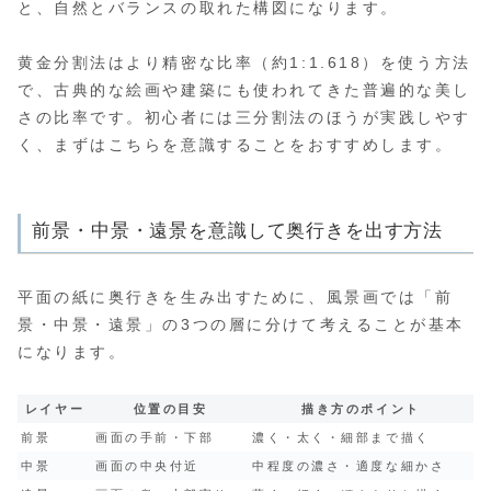
と、自然とバランスの取れた構図になります。
黄金分割法はより精密な比率（約1:1.618）を使う方法
で、古典的な絵画や建築にも使われてきた普遍的な美し
さの比率です。初心者には三分割法のほうが実践しやす
く、まずはこちらを意識することをおすすめします。
前景・中景・遠景を意識して奥行きを出す方法
平面の紙に奥行きを生み出すために、風景画では「前
景・中景・遠景」の3つの層に分けて考えることが基本
になります。
レイヤー
位置の目安
描き方のポイント
前景
画面の手前・下部
濃く・太く・細部まで描く
中景
画面の中央付近
中程度の濃さ・適度な細かさ