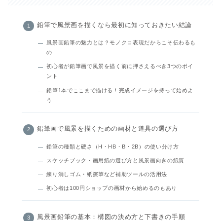
鉛筆で風景画を描くなら最初に知っておきたい結論
風景画鉛筆の魅力とは？モノクロ表現だからこそ伝わるも
の
初心者が鉛筆画で風景を描く前に押さえるべき3つのポイ
ント
鉛筆1本でここまで描ける！完成イメージを持って始めよ
う
鉛筆画で風景を描くための画材と道具の選び方
鉛筆の種類と硬さ（H・HB・B・2B）の使い分け方
スケッチブック・画用紙の選び方と風景画向きの紙質
練り消しゴム・紙擦筆など補助ツールの活用法
初心者は100円ショップの画材から始めるのもあり
風景画鉛筆の基本：構図の決め方と下書きの手順