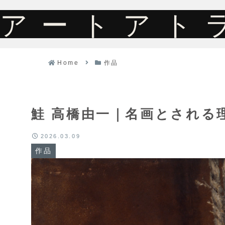
アートアト
Home
作品
鮭 高橋由一｜名画とされる
2026.03.09
作品