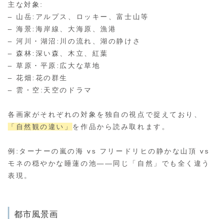
主な対象:
– 山岳:アルプス、ロッキー、富士山等
– 海景:海岸線、大海原、漁港
– 河川・湖沼:川の流れ、湖の静けさ
– 森林:深い森、木立、紅葉
– 草原・平原:広大な草地
– 花畑:花の群生
– 雲・空:天空のドラマ
各画家がそれぞれの対象を独自の視点で捉えており、
「自然観の違い」
を作品から読み取れます。
例:ターナーの嵐の海 vs フリードリヒの静かな山頂 vs
モネの穏やかな睡蓮の池——同じ「自然」でも全く違う
表現。
都市風景画