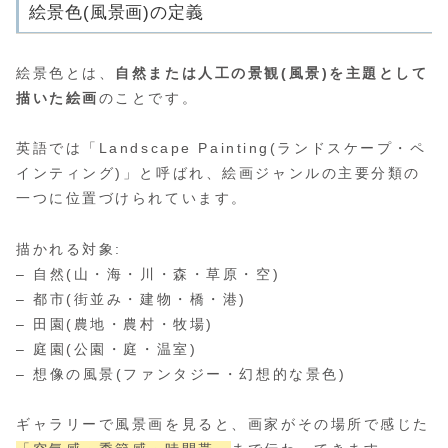
絵景色(風景画)の定義
絵景色とは、
自然または人工の景観(風景)を主題として
描いた絵画
のことです。
英語では「Landscape Painting(ランドスケープ・ペ
インティング)」と呼ばれ、絵画ジャンルの主要分類の
一つに位置づけられています。
描かれる対象:
– 自然(山・海・川・森・草原・空)
– 都市(街並み・建物・橋・港)
– 田園(農地・農村・牧場)
– 庭園(公園・庭・温室)
– 想像の風景(ファンタジー・幻想的な景色)
ギャラリーで風景画を見ると、画家がその場所で感じた