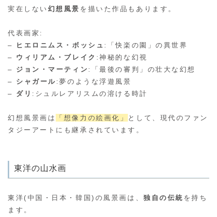
実在しない
幻想風景
を描いた作品もあります。
代表画家:
–
ヒエロニムス・ボッシュ
:「快楽の園」の異世界
–
ウィリアム・ブレイク
:神秘的な幻視
–
ジョン・マーティン
:「最後の審判」の壮大な幻想
–
シャガール
:夢のような浮遊風景
–
ダリ
:シュルレアリスムの溶ける時計
幻想風景画は
「想像力の絵画化」
として、現代のファン
タジーアートにも継承されています。
東洋の山水画
東洋(中国・日本・韓国)の風景画は、
独自の伝統
を持ち
ます。