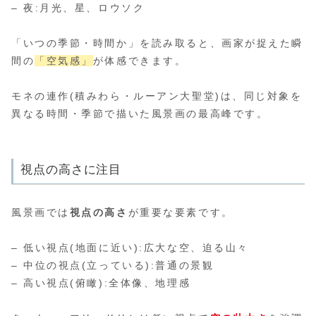
– 夜:月光、星、ロウソク
「いつの季節・時間か」を読み取ると、画家が捉えた瞬
間の
「空気感」
が体感できます。
モネの連作(積みわら・ルーアン大聖堂)は、同じ対象を
異なる時間・季節で描いた風景画の最高峰です。
視点の高さに注目
風景画では
視点の高さ
が重要な要素です。
– 低い視点(地面に近い):広大な空、迫る山々
– 中位の視点(立っている):普通の景観
– 高い視点(俯瞰):全体像、地理感