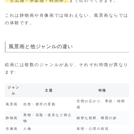
「空気感・季節感・時間帯」
まで伝わってきます。
これは静物画や肖像画では味わえない、風景画ならでは
の体験です。
風景画と他ジャンルの違い
絵画には複数のジャンルがあり、それぞれ特徴が異なり
ます:
ジャン
主題
特徴
ル
空間の広がり、季節・時間
風景画
自然・都市の景観
感
果物・花瓶・道具など静止
静物画
緻密な観察、構図の妙
物
肖像画
人物
表情・心理の表現