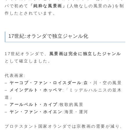
パで初めて
「純粋な風景画」
(人物なしの風景のみ)を制
作したとされています。
17世紀:オランダで独立ジャンル化
17世紀オランダで、
風景画は完全に独立したジャンル
として確立しました。
代表画家:
–
ヤーコブ・ファン・ロイスダール
:森・川・空の風景
–
メインデルト・ホッベマ
:「ミッデルハルニスの並木
道」
–
アールベルト・カイプ
:牧歌的風景
–
ヤン・ファン・ホイエン
:海景・運河
プロテスタント国家オランダでは宗教画の需要が減り、