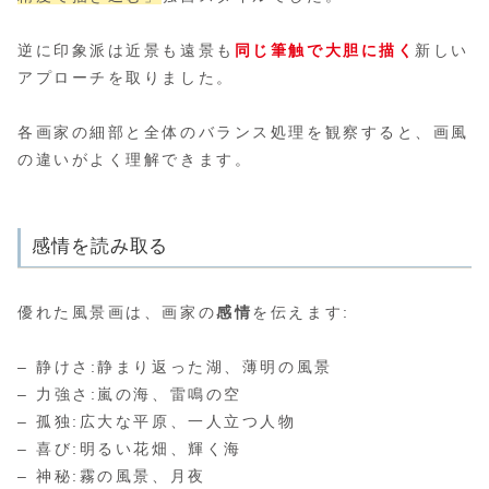
逆に印象派は近景も遠景も
同じ筆触で大胆に描く
新しい
アプローチを取りました。
各画家の細部と全体のバランス処理を観察すると、画風
の違いがよく理解できます。
感情を読み取る
優れた風景画は、画家の
感情
を伝えます:
– 静けさ:静まり返った湖、薄明の風景
– 力強さ:嵐の海、雷鳴の空
– 孤独:広大な平原、一人立つ人物
– 喜び:明るい花畑、輝く海
– 神秘:霧の風景、月夜