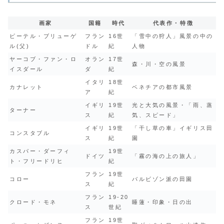
画家
国籍
時代
代表作・特徴
ピーテル・ブリューゲ
フラン
16世
「雪中の狩人」風景の中の
ル(父)
ドル
紀
人物
ヤーコブ・ファン・ロ
オラン
17世
森・川・空の風景
イスダール
ダ
紀
イタリ
18世
カナレット
ベネチアの都市風景
ア
紀
イギリ
19世
光と大気の風景・「雨、蒸
ターナー
ス
紀
気、スピード」
イギリ
19世
「干し草の車」イギリス田
コンスタブル
ス
紀
園
カスパー・ダーフィ
19世
ドイツ
「霧の海の上の旅人」
ト・フリードリヒ
紀
フラン
19世
コロー
バルビゾン派の田園
ス
紀
フラン
19-20
クロード・モネ
睡蓮・印象・日の出
ス
世紀
フラン
19世