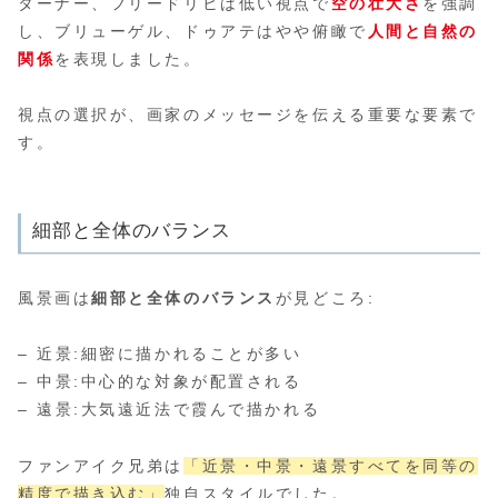
ターナー、フリードリヒは低い視点で
空の壮大さ
を強調
し、ブリューゲル、ドゥアテはやや俯瞰で
人間と自然の
関係
を表現しました。
視点の選択が、画家のメッセージを伝える重要な要素で
す。
細部と全体のバランス
風景画は
細部と全体のバランス
が見どころ:
– 近景:細密に描かれることが多い
– 中景:中心的な対象が配置される
– 遠景:大気遠近法で霞んで描かれる
ファンアイク兄弟は
「近景・中景・遠景すべてを同等の
精度で描き込む」
独自スタイルでした。