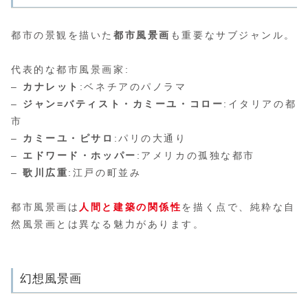
都市の景観を描いた
都市風景画
も重要なサブジャンル。
代表的な都市風景画家:
–
カナレット
:ベネチアのパノラマ
–
ジャン=バティスト・カミーユ・コロー
:イタリアの都
市
–
カミーユ・ピサロ
:パリの大通り
–
エドワード・ホッパー
:アメリカの孤独な都市
–
歌川広重
:江戸の町並み
都市風景画は
人間と建築の関係性
を描く点で、純粋な自
然風景画とは異なる魅力があります。
幻想風景画