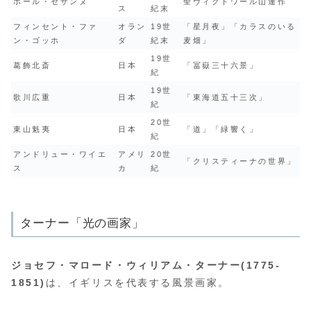
ポール・セザンヌ
聖ヴィクトワール山連作
ス
紀末
フィンセント・ファ
オラン
19世
「星月夜」「カラスのいる
ン・ゴッホ
ダ
紀末
麦畑」
19世
葛飾北斎
日本
「冨嶽三十六景」
紀
19世
歌川広重
日本
「東海道五十三次」
紀
20世
東山魁夷
日本
「道」「緑響く」
紀
アンドリュー・ワイエ
アメリ
20世
「クリスティーナの世界」
ス
カ
紀
ターナー「光の画家」
ジョセフ・マロード・ウィリアム・ターナー(1775-
1851)
は、イギリスを代表する風景画家。