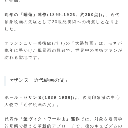
た作品。
晩年の
「睡蓮」連作(1899-1926、約250点)
は、近代
抽象絵画の先駆として20世紀美術への橋渡しとなりま
した。
オランジュリー美術館(パリ)の「大装飾画」は、モネが
晩年に手がけた風景画の極致で、世界中の美術ファンが
訪れる聖地です。
セザンヌ「近代絵画の父」
ポール・セザンヌ(1839-1906)
は、後期印象派の中心
人物で「近代絵画の父」。
代表作
「聖ヴィクトワール山」連作
では、対象を幾何学
的形態で捉える革新的アプローチで、後のキュビズムの