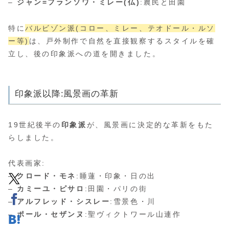
–
ジャン=フランソワ・ミレー(仏)
:農民と田園
特に
バルビゾン派(コロー、ミレー、テオドール・ルソ
ー等)
は、戸外制作で自然を直接観察するスタイルを確
立し、後の印象派への道を開きました。
印象派以降:風景画の革新
19世紀後半の
印象派
が、風景画に決定的な革新をもた
らしました。
代表画家:
–
クロード・モネ
:睡蓮・印象・日の出
–
カミーユ・ピサロ
:田園・パリの街
–
アルフレッド・シスレー
:雪景色・川
–
ポール・セザンヌ
:聖ヴィクトワール山連作