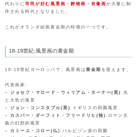
代わりに
市民が好む風景画・静物画・肖像画
が大量に制
作される時代となりました。
これがオランダ絵画黄金期の特徴の一つです。
18-19世紀:風景画の黄金期
18-19世紀ヨーロッパで、風景画は
黄金期
を迎えます。
代表画家:
–
ジョセフ・マロード・ウィリアム・ターナー(英)
:光
と大気の風景
–
ジョン・コンスタブル(英)
:イギリスの田園風景
–
カスパー・ダーフィト・フリードリヒ(独)
:ロマン主
義の幻想的風景
–
カミーユ・コロー(仏)
:バルビゾン派の田園