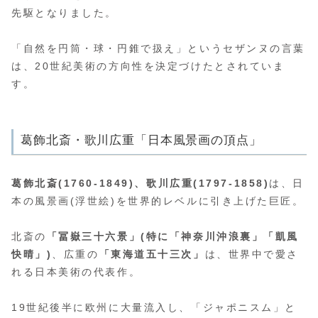
先駆となりました。
「自然を円筒・球・円錐で扱え」というセザンヌの言葉
は、20世紀美術の方向性を決定づけたとされていま
す。
葛飾北斎・歌川広重「日本風景画の頂点」
葛飾北斎(1760-1849)、歌川広重(1797-1858)
は、日
本の風景画(浮世絵)を世界的レベルに引き上げた巨匠。
北斎の
「冨嶽三十六景」(特に「神奈川沖浪裏」「凱風
快晴」)
、広重の
「東海道五十三次」
は、世界中で愛さ
れる日本美術の代表作。
19世紀後半に欧州に大量流入し、「ジャポニスム」と