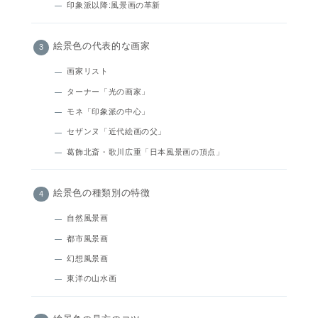
印象派以降:風景画の革新
絵景色の代表的な画家
画家リスト
ターナー「光の画家」
モネ「印象派の中心」
セザンヌ「近代絵画の父」
葛飾北斎・歌川広重「日本風景画の頂点」
絵景色の種類別の特徴
自然風景画
都市風景画
幻想風景画
東洋の山水画