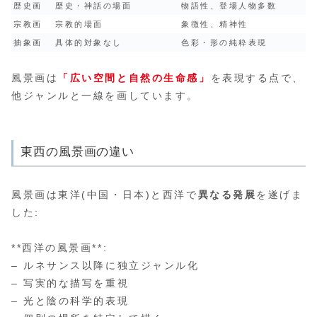
歴史画
歴史・神話の場面
物語性、登場人物多数
宗教画
宗教的場面
象徴性、精神性
抽象画
具体的対象なし
色彩・形の純粋表現
風景画は
「広い空間と自然の生命感」
を表現する点で、
他ジャンルと一線を画しています。
東西の風景画の違い
風景画は東洋(中国・日本)と西洋で
異なる発展
を遂げま
した:
**西洋の風景画**:
– ルネサンス以降に独立ジャンル化
– 写実的な描写を重視
– 光と陰の科学的表現