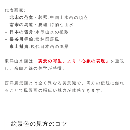
代表画家:
–
北宋の范寛・郭熙
:中国山水画の頂点
–
南宋の馬遠・夏珪
:詩的な山水
–
日本の雪舟
:水墨山水の極致
–
長谷川等伯
:松林図屏風
–
東山魁夷
:現代日本画の風景
東洋山水画は
「実景の写生」より「心象の表現」
を重視
し、余白と線の美学が特徴。
西洋風景画とは全く異なる美意識で、両方の伝統に触れ
ることで風景画の幅広い魅力が体感できます。
絵景色の見方のコツ