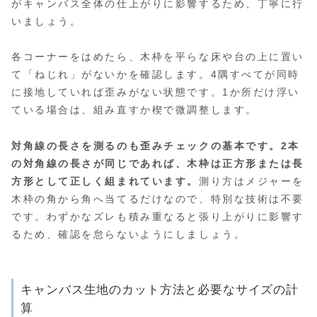
がキャンバス全体の仕上がりに影響するため、丁寧に行
いましょう。
各コーナーをはめたら、木枠を平らな床や台の上に置い
て「ねじれ」がないかを確認します。4隅すべてが同時
に接地していれば歪みがない状態です。1か所だけ浮い
ている場合は、組み直すか楔で微調整します。
対角線の長さを測るのも歪みチェックの基本です。2本
の対角線の長さが同じであれば、木枠は正方形または長
方形として正しく組まれています。
測り方はメジャーを
木枠の角から角へ当てるだけなので、特別な技術は不要
です。わずかなズレも積み重なると張り上がりに影響す
るため、確認を怠らないようにしましょう。
キャンバス生地のカット方法と必要なサイズの計
算