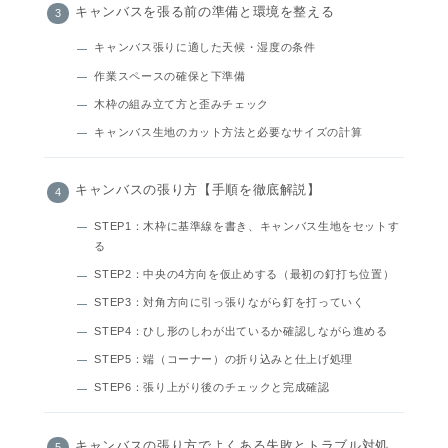
キャンバスを張る前の準備と環境を整える
キャンバス張りに適した天候・湿度の条件
作業スペースの確保と下準備
木枠の組み立て方と歪みチェック
キャンバス生地のカット方法と必要なサイズの計算
キャンバスの張り方【手順を徹底解説】
STEP1：木枠に基準線を書き、キャンバス生地をセットす
る
STEP2：中央の4方向を仮止めする（最初の釘打ち位置）
STEP3：対角方向に引っ張りながら釘を打っていく
STEP4：ひし形のしわが出ているか確認しながら進める
STEP5：端（コーナー）の折り込みと仕上げ処理
STEP6：張り上がり後のチェックと完成確認
キャンバスの張り方でよくある失敗とトラブル対処