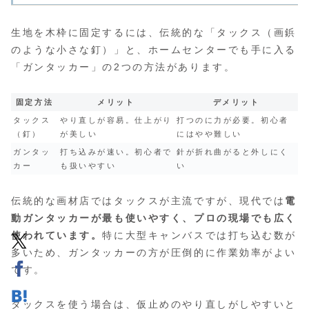
生地を木枠に固定するには、伝統的な「タックス（画鋲
のような小さな釘）」と、ホームセンターでも手に入る
「ガンタッカー」の2つの方法があります。
固定方法
メリット
デメリット
タックス
やり直しが容易。仕上がり
打つのに力が必要。初心者
（釘）
が美しい
にはやや難しい
ガンタッ
打ち込みが速い。初心者で
針が折れ曲がると外しにく
カー
も扱いやすい
い
伝統的な画材店ではタックスが主流ですが、現代では
電
動ガンタッカーが最も使いやすく、プロの現場でも広く
使われています。
特に大型キャンバスでは打ち込む数が
多いため、ガンタッカーの方が圧倒的に作業効率がよい
です。
タックスを使う場合は、仮止めのやり直しがしやすいと