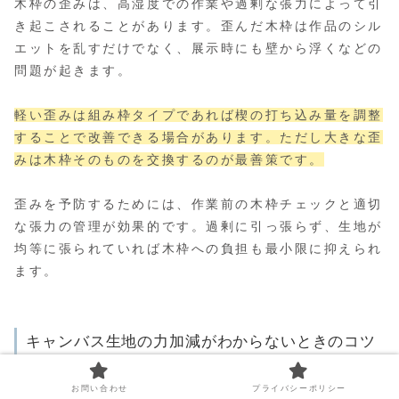
木枠の歪みは、高湿度での作業や過剰な張力によって引
き起こされることがあります。歪んだ木枠は作品のシル
エットを乱すだけでなく、展示時にも壁から浮くなどの
問題が起きます。
軽い歪みは組み枠タイプであれば楔の打ち込み量を調整
することで改善できる場合があります。ただし大きな歪
みは木枠そのものを交換するのが最善策です。
歪みを予防するためには、作業前の木枠チェックと適切
な張力の管理が効果的です。過剰に引っ張らず、生地が
均等に張られていれば木枠への負担も最小限に抑えられ
ます。
キャンバス生地の力加減がわからないときのコツ
お問い合わせ
プライバシーポリシー
初めてキャンバスを張るとき、一番難しいと感じるのが