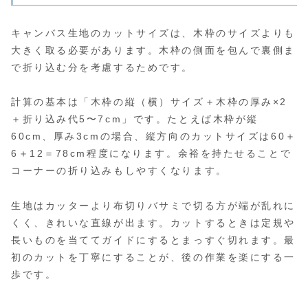
キャンバス生地のカットサイズは、木枠のサイズよりも
大きく取る必要があります。木枠の側面を包んで裏側ま
で折り込む分を考慮するためです。
計算の基本は「木枠の縦（横）サイズ＋木枠の厚み×2
＋折り込み代5〜7cm」です。たとえば木枠が縦
60cm、厚み3cmの場合、縦方向のカットサイズは60＋
6＋12＝78cm程度になります。余裕を持たせることで
コーナーの折り込みもしやすくなります。
生地はカッターより布切りバサミで切る方が端が乱れに
くく、きれいな直線が出ます。カットするときは定規や
長いものを当ててガイドにするとまっすぐ切れます。最
初のカットを丁寧にすることが、後の作業を楽にする一
歩です。