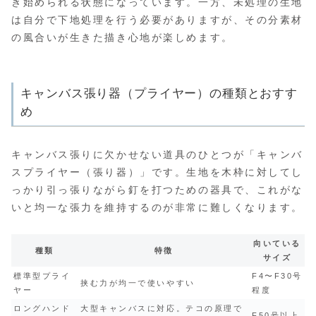
き始められる状態になっています。一方、未処理の生地
は自分で下地処理を行う必要がありますが、その分素材
の風合いが生きた描き心地が楽しめます。
キャンバス張り器（プライヤー）の種類とおすす
め
キャンバス張りに欠かせない道具のひとつが「キャンバ
スプライヤー（張り器）」です。生地を木枠に対してし
っかり引っ張りながら釘を打つための器具で、これがな
いと均一な張力を維持するのが非常に難しくなります。
向いている
種類
特徴
サイズ
標準型プライ
F4〜F30号
挟む力が均一で使いやすい
ヤー
程度
ロングハンド
大型キャンバスに対応。テコの原理で
F50号以上