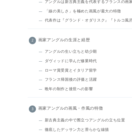
アングルは新古典主義を代表するフランスの画
「線の美しさ」を極めた画風が最大の特徴
代表作は『グランド・オダリスク』『トルコ風
画家アングルの生涯と経歴
アングルの生い立ちと幼少期
ダヴィッドに学んだ修業時代
ローマ賞受賞とイタリア留学
フランス帰国後の評価と活躍
晩年の制作と後世への影響
画家アングルの画風・作風の特徴
新古典主義の中で際立つアングルの立ち位置
徹底したデッサン力と滑らかな線描