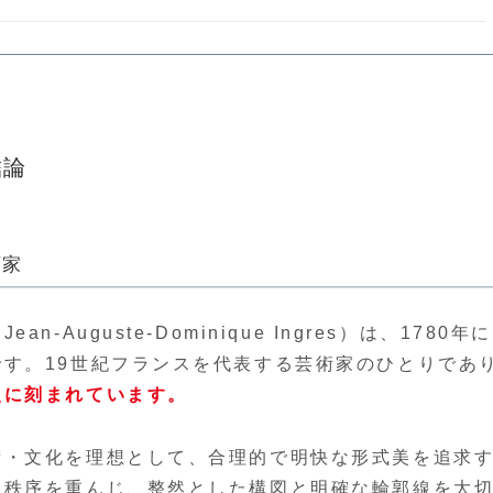
結論
画家
uguste-Dominique Ingres）は、1780年
す。19世紀フランスを代表する芸術家のひとりであ
史に刻まれています。
術・文化を理想として、合理的で明快な形式美を追求
と秩序を重んじ、整然とした構図と明確な輪郭線を大