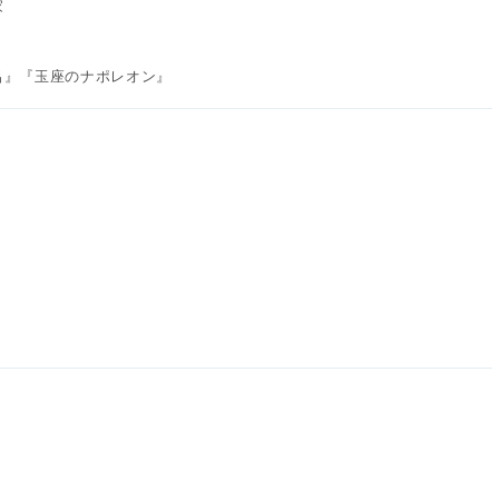
家
呂』『玉座のナポレオン』