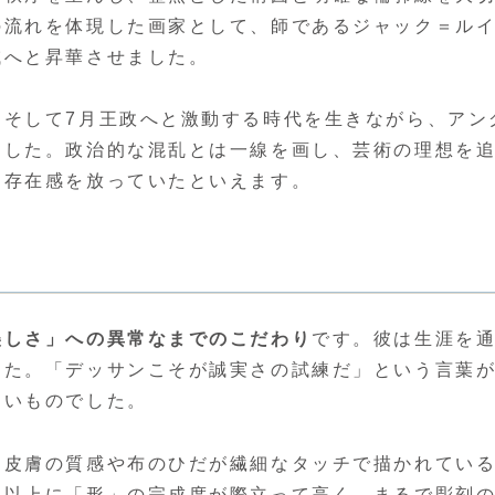
の流れを体現した画家として、師であるジャック＝ル
域へと昇華させました。
、そして7月王政へと激動する時代を生きながら、アン
ました。政治的な混乱とは一線を画し、芸術の理想を
た存在感を放っていたといえます。
美しさ」への異常なまでのこだわり
です。彼は生涯を
した。「デッサンこそが誠実さの試練だ」という言葉
ないものでした。
、皮膚の質感や布のひだが繊細なタッチで描かれてい
れ以上に「形」の完成度が際立って高く、まるで彫刻