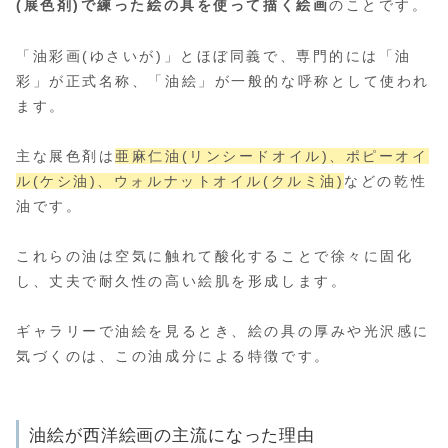
(展色剤)で練った絵の具を使って描く絵画
のことです。
「油彩画(ゆさいが)」とほぼ同義で、専門的には「油
彩」が正式名称、「油絵」が一般的な呼称として使われ
ます。
主な展色剤は
亜麻仁油(リンシードオイル)、ポピーオイ
ル(ケシ油)、ウォルナットオイル(クルミ油)
などの乾性
油です。
これらの油は空気に触れて酸化することで徐々に固化
し、丈夫で耐久性の高い絵肌を形成します。
ギャラリーで油絵を見るとき、絵の具の厚みや光沢感に
気づくのは、この油成分による特徴です。
油絵が西洋絵画の主流になった理由