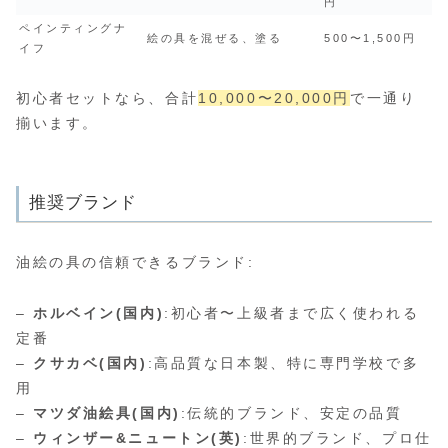
円
ペインティングナ
絵の具を混ぜる、塗る
500〜1,500円
イフ
初心者セットなら、合計
10,000〜20,000円
で一通り
揃います。
推奨ブランド
油絵の具の信頼できるブランド:
–
ホルベイン(国内)
:初心者〜上級者まで広く使われる
定番
–
クサカベ(国内)
:高品質な日本製、特に専門学校で多
用
–
マツダ油絵具(国内)
:伝統的ブランド、安定の品質
–
ウィンザー&ニュートン(英)
:世界的ブランド、プロ仕