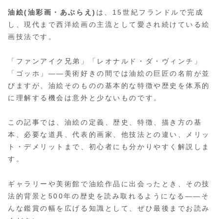
油絵(油彩画・あぶらえ)
は、15世紀フランドルで完成
し、現代まで西洋絵画の主流として愛され続けている絵
画技法です。
「ファンアイク兄弟」「レオナルド・ダ・ヴィンチ」
「ゴッホ」——美術好きの間では油絵の巨匠の名前が並
びますが、油絵そのものの基本的な特徴や歴史を体系的
に理解する機会は意外と少ないものです。
この記事では、油絵の定義、歴史、特徴、描き方の基
本、必要な道具、代表的画家、他技法との違い、メリッ
ト・デメリットまで、初心者にも分かりやすく解説しま
す。
ギャラリーや美術館で油絵作品に出会ったとき、その技
法的背景と500年の歴史を読み取れるようになる——そ
んな鑑賞の幅を広げる知識として、ぜひ最後までお読み