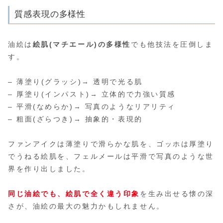
質感表現の多様性
油絵は
絵肌(マチエール)の多様性
でも他技法を圧倒しま
す。
– 薄塗り(グラッシ)→ 透明で光る肌
– 厚塗り(インパスト)→ 立体的で力強い質感
– 平滑(なめらか)→ 写真のようなリアリティ
– 粗面(ざらつき)→ 抽象的・表現的
ファンアイクは薄塗りで滑らかな肌を、ゴッホは厚塗り
でうねる絵肌を、フェルメールは平滑で写真のような世
界を作り出しました。
同じ油絵でも、絵肌で全く違う印象
を生み出せる懐の深
さが、油絵の最大の魅力かもしれません。