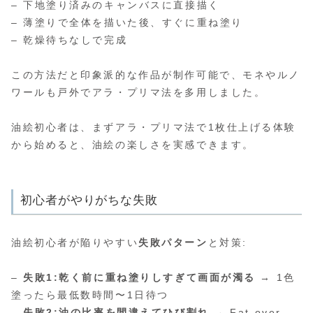
– 下地塗り済みのキャンバスに直接描く
– 薄塗りで全体を描いた後、すぐに重ね塗り
– 乾燥待ちなしで完成
この方法だと印象派的な作品が制作可能で、モネやルノ
ワールも戸外でアラ・プリマ法を多用しました。
油絵初心者は、まずアラ・プリマ法で1枚仕上げる体験
から始めると、油絵の楽しさを実感できます。
初心者がやりがちな失敗
油絵初心者が陥りやすい
失敗パターン
と対策:
–
失敗1:乾く前に重ね塗りしすぎて画面が濁る
→ 1色
塗ったら最低数時間〜1日待つ
–
失敗2:油の比率を間違えてひび割れ
→ Fat over