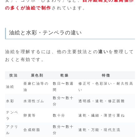
女」、ゴッホ「ひまわり」など、
西洋絵画史の最高傑作
の多くが油絵で制作
されています。
油絵と水彩・テンペラの違い
油絵を理解するには、他の主要技法との
違い
を整理して
おくと有効です。
技法
展色剤
乾燥
特徴
亜麻仁油等の
数日〜数週
修正可・色彩深い・耐久性高
油絵
油
間
い
数分〜数十
水彩
水溶性ゴム
透明感・速乾・修正困難
分
テンペ
卵黄等
数十分
速乾・繊細・薄塗り重ね
ラ
アクリ
数分〜数十
合成樹脂
速乾・万能・現代主流
ル
分