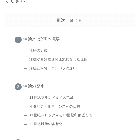
ください。
目次
油絵とは?基本概要
油絵の定義
油絵が西洋絵画の主流になった理由
油絵と水彩・テンペラの違い
油絵の歴史
15世紀フランドルでの完成
イタリア・ルネサンスへの伝播
17世紀バロックから19世紀印象派まで
20世紀以降の多様化