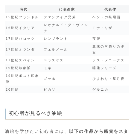
時代
代表画家
代表作
15世紀フランドル
ファンアイク兄弟
ヘントの祭壇画
レオナルド・ダ・ヴィン
16世紀イタリア
モナ・リザ
チ
17世紀バロック
レンブラント
夜警
真珠の耳飾りの少
17世紀オランダ
フェルメール
女
17世紀スペイン
ベラスケス
ラス・メニーナス
19世紀印象派
モネ
睡蓮シリーズ
19世紀ポスト印象
ゴッホ
ひまわり・星月夜
派
20世紀
ピカソ
ゲルニカ
初心者が見るべき油絵
油絵を学びたい初心者には、
以下の作品から鑑賞をスタ