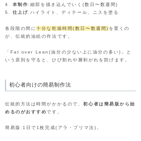
4.
本制作
:細部を描き込んでいく(数日〜数週間)
5.
仕上げ
:ハイライト、ディテール、ニスを塗る
各段階の間に
十分な乾燥時間(数日〜数週間)
を置くの
が、伝統的油絵の作法です。
「Fat over Lean(油分の少ない上に油分の多い)」と
いう原則を守ると、ひび割れや層剥がれを防げます。
初心者向けの簡易制作法
伝統的方法は時間がかかるので、
初心者は簡易版から始
めるのがおすすめ
です。
簡易版:1日で1枚完成(アラ・プリマ法)。