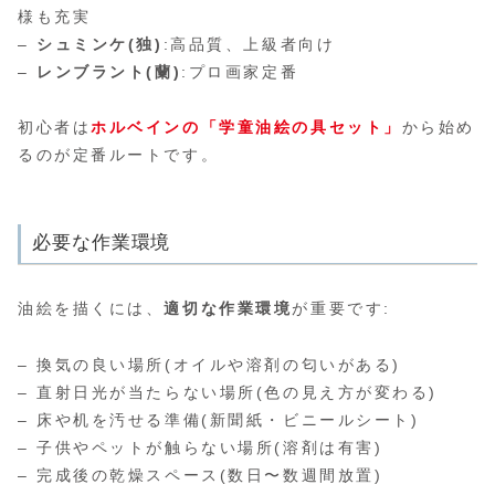
様も充実
–
シュミンケ(独)
:高品質、上級者向け
–
レンブラント(蘭)
:プロ画家定番
初心者は
ホルベインの「学童油絵の具セット」
から始め
るのが定番ルートです。
必要な作業環境
油絵を描くには、
適切な作業環境
が重要です:
– 換気の良い場所(オイルや溶剤の匂いがある)
– 直射日光が当たらない場所(色の見え方が変わる)
– 床や机を汚せる準備(新聞紙・ビニールシート)
– 子供やペットが触らない場所(溶剤は有害)
– 完成後の乾燥スペース(数日〜数週間放置)