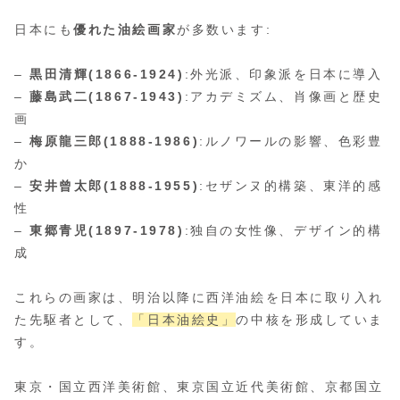
日本にも
優れた油絵画家
が多数います:
–
黒田清輝(1866-1924)
:外光派、印象派を日本に導入
–
藤島武二(1867-1943)
:アカデミズム、肖像画と歴史
画
–
梅原龍三郎(1888-1986)
:ルノワールの影響、色彩豊
か
–
安井曾太郎(1888-1955)
:セザンヌ的構築、東洋的感
性
–
東郷青児(1897-1978)
:独自の女性像、デザイン的構
成
これらの画家は、明治以降に西洋油絵を日本に取り入れ
た先駆者として、
「日本油絵史」
の中核を形成していま
す。
東京・国立西洋美術館、東京国立近代美術館、京都国立