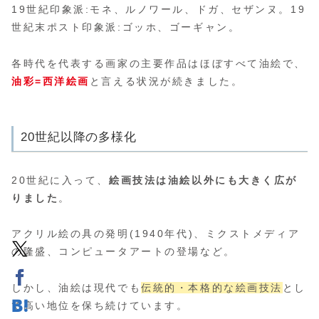
19世紀印象派:モネ、ルノワール、ドガ、セザンヌ。19
世紀末ポスト印象派:ゴッホ、ゴーギャン。
各時代を代表する画家の主要作品はほぼすべて油絵で、
油彩=西洋絵画
と言える状況が続きました。
20世紀以降の多様化
20世紀に入って、
絵画技法は油絵以外にも大きく広が
りました
。
アクリル絵の具の発明(1940年代)、ミクストメディア
の隆盛、コンピュータアートの登場など。
しかし、油絵は現代でも
伝統的・本格的な絵画技法
とし
て高い地位を保ち続けています。