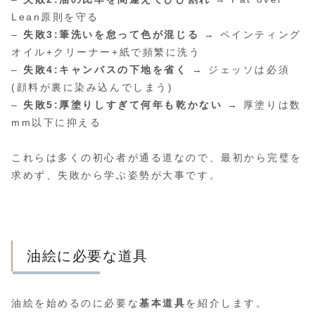
Lean原則を守る
–
失敗3:筆洗いを怠って色が混じる
→ ペインティング
オイル+クリーナー+紙で頻繁に洗う
–
失敗4:キャンバスの下地を省く
→ ジェッソは必須
(顔料が裏に染み込んでしまう)
–
失敗5:厚塗りしすぎて何年も乾かない
→ 厚塗りは数
mm以下に抑える
これらは多くの初心者が通る道なので、最初から完璧を
求めず、失敗から学ぶ姿勢が大事です。
油絵に必要な道具
油絵を始めるのに必要な
基本道具
を紹介します。