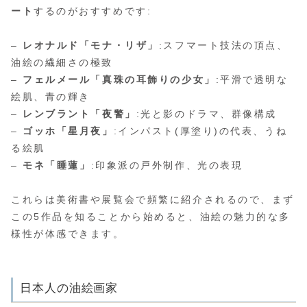
ート
するのがおすすめです:
–
レオナルド「モナ・リザ」
:スフマート技法の頂点、
油絵の繊細さの極致
–
フェルメール「真珠の耳飾りの少女」
:平滑で透明な
絵肌、青の輝き
–
レンブラント「夜警」
:光と影のドラマ、群像構成
–
ゴッホ「星月夜」
:インパスト(厚塗り)の代表、うね
る絵肌
–
モネ「睡蓮」
:印象派の戸外制作、光の表現
これらは美術書や展覧会で頻繁に紹介されるので、まず
この5作品を知ることから始めると、油絵の魅力的な多
様性が体感できます。
日本人の油絵画家