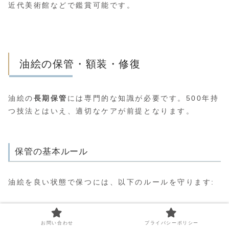
近代美術館などで鑑賞可能です。
油絵の保管・額装・修復
油絵の
長期保管
には専門的な知識が必要です。500年持
つ技法とはいえ、適切なケアが前提となります。
保管の基本ルール
油絵を良い状態で保つには、以下のルールを守ります:
–
直射日光を避ける
(紫外線で色が褪せる)
–
湿度は50〜60%
を維持(乾燥しすぎはひび割れ、湿度
お問い合わせ
プライバシーポリシー