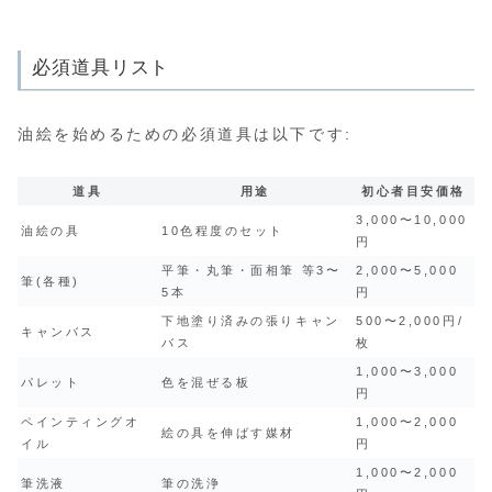
必須道具リスト
油絵を始めるための必須道具は以下です:
道具
用途
初心者目安価格
3,000〜10,000
油絵の具
10色程度のセット
円
平筆・丸筆・面相筆 等3〜
2,000〜5,000
筆(各種)
5本
円
下地塗り済みの張りキャン
500〜2,000円/
キャンバス
バス
枚
1,000〜3,000
パレット
色を混ぜる板
円
ペインティングオ
1,000〜2,000
絵の具を伸ばす媒材
イル
円
1,000〜2,000
筆洗液
筆の洗浄